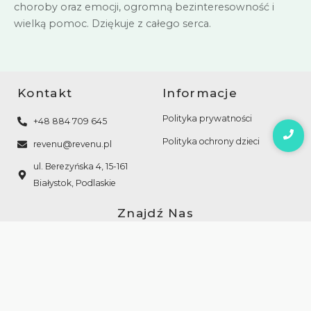
choroby oraz emocji, ogromną bezinteresowność i
wielką pomoc. Dziękuje z całego serca.
Kontakt
Informacje
Polityka prywatności
+48 884 709 645
Polityka ochrony dzieci
revenu@revenu.pl
ul. Berezyńska 4, 15-161
Białystok, Podlaskie
Znajdź Nas
F
I
a
n
c
s
Copyright © 2024 Revenu
e
t
b
a
o
g
Projekt i realizacja
o
r