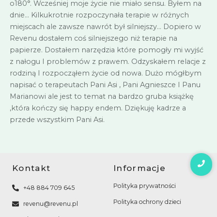
o180°. Wcześniej moje życie nie miało sensu. Byłem na
dnie… Kilkukrotnie rozpoczynała terapie w różnych
miejscach ale zawsze nawrót był silniejszy… Dopiero w
Revenu dostałem coś silniejszego niż terapie na
papierze. Dostałem narzędzia które pomogły mi wyjść
z nałogu I problemów z prawem. Odzyskałem relacje z
rodziną I rozpocząłem życie od nowa. Dużo mógłbym
napisać o terapeutach Pani Asi , Pani Agnieszce I Panu
Marianowi ale jest to temat na bardzo gruba książkę
,która kończy się happy endem. Dziękuję kadrze a
przede wszystkim Pani Asi.
Kontakt
Informacje
Polityka prywatności
+48 884 709 645
Polityka ochrony dzieci
revenu@revenu.pl