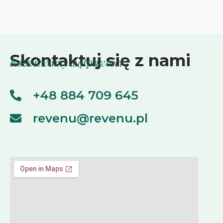
Skontaktuj się z nami
Rozwiewamy wątpliwości
+48 884 709 645
revenu@revenu.pl