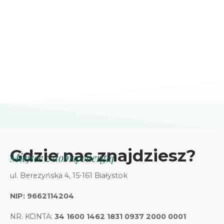
Gdzie nas znajdziesz?
Miejsce z dobrą energią
ul. Berezyńska 4, 15-161 Białystok
NIP:
9662114204
NR. KONTA:
34 1600 1462 1831 0937 2000 0001