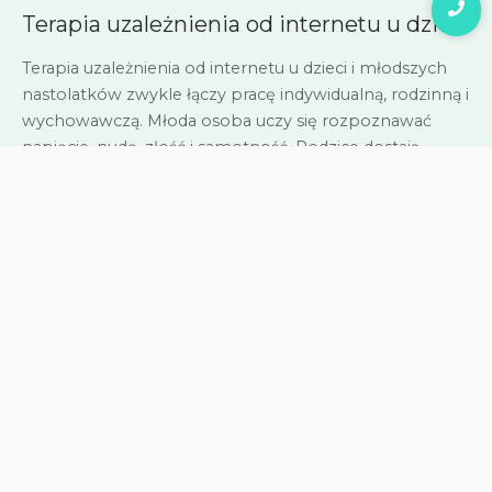
Terapia uzależnienia od internetu u dzieci
Terapia uzależnienia od internetu u dzieci i młodszych
nastolatków zwykle łączy pracę indywidualną, rodzinną i
wychowawczą. Młoda osoba uczy się rozpoznawać
napięcie, nudę, złość i samotność. Rodzice dostają
narzędzia do stawiania granic bez krzyku oraz do
odbudowy kontaktu.
Jakie są najważniejsze zasady?
ustal jasne zasady korzystania z sieci
–
najlepiej zapisane i widoczne w domu;
nie wyśmiewaj problemu
– dla dziecka wirtualne
relacje bywają bardzo ważne;
wprowadź zamienniki
– sport, spotkania, hobby,
wspólne gotowanie, spacer;
szukaj pomocy
, gdy objawy trwają tygodniami