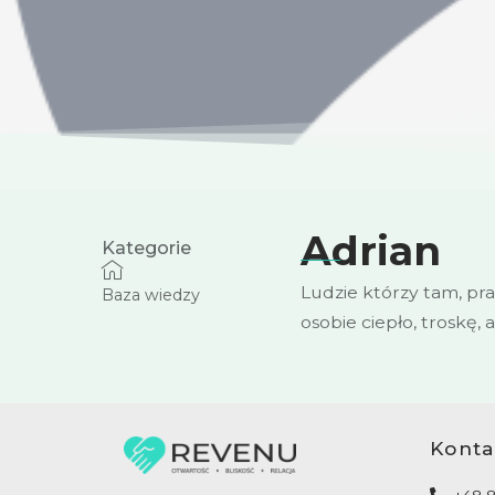
Adrian
Kategorie
Ludzie którzy tam, pr
Baza wiedzy
osobie ciepło, troskę,
Konta
+48 