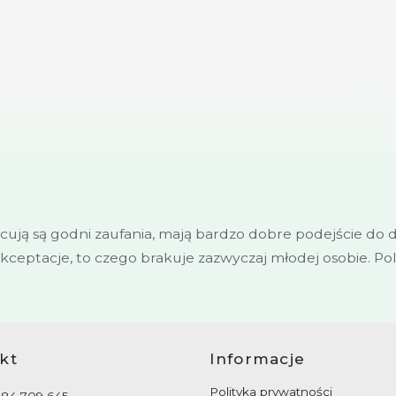
acują są godni zaufania, mają bardzo dobre podejście do 
 akceptacje, to czego brakuje zazwyczaj młodej osobie. P
kt
Informacje
Polityka prywatności
884 709 645