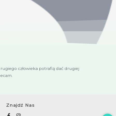
drugiego człowieka potrafią dać drugiej
olecam.
Znajdź Nas
F
I