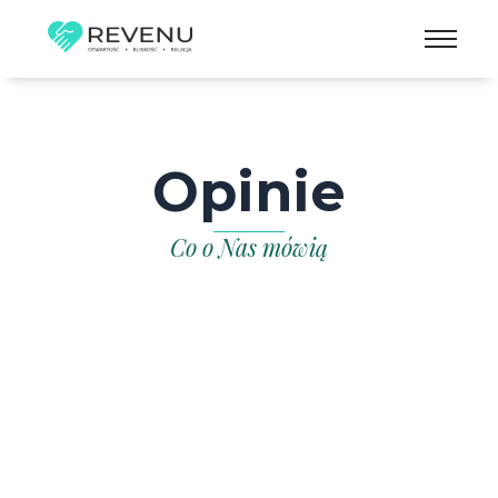
Skip
to
content
Opinie
Co o Nas mówią